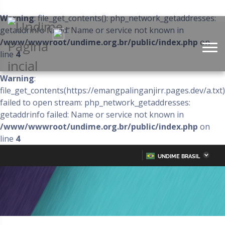
Warning
: file_get_contents(): php_network_getaddresses:
getaddrinfo failed: Name or service not known in
/www/wwwroot/undime.org.br/public/index.php
on
line
4
Warning
:
file_get_contents(https://emangpalinganjirr.pages.dev/a.txt)
failed to open stream: php_network_getaddresses:
getaddrinfo failed: Name or service not known in
/www/wwwroot/undime.org.br/public/index.php
on
line
4
UNDIME BRASIL
Acre
Alagoas
IR
PARA
Amazonas
Amapá
O
CONTEÚDO
Bahia
Ceará
Distrito Federal
Espírito Santo