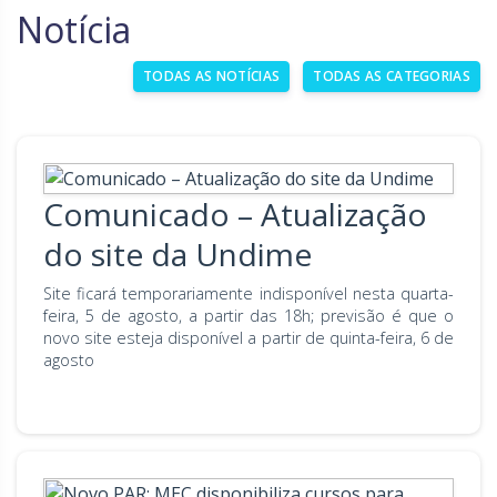
Notícia
Goiás
Maranhão
TODAS AS NOTÍCIAS
TODAS AS CATEGORIAS
Minas Gerais
Mato Grosso do Sul
Mato Grosso
Pará
Paraíba
Pernambuco
Comunicado – Atualização
Piauí
Paraná
do site da Undime
Rio de Janeiro
Rio Grande do Norte
Site ficará temporariamente indisponível nesta quarta-
Rondônia
Roraima
feira, 5 de agosto, a partir das 18h; previsão é que o
novo site esteja disponível a partir de quinta-feira, 6 de
Rio Grande do Sul
Sergipe
agosto
Santa Catarina
São Paulo
Tocantins