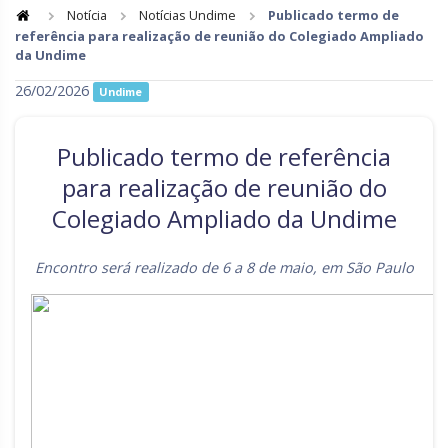
Notícia
Notícias Undime
Publicado termo de
referência para realização de reunião do Colegiado Ampliado
Goiás
Maranhão
da Undime
Minas Gerais
Mato Grosso do Sul
26/02/2026
Undime
Mato Grosso
Pará
Publicado termo de referência
Paraíba
Pernambuco
para realização de reunião do
Piauí
Paraná
Colegiado Ampliado da Undime
Rio de Janeiro
Rio Grande do Norte
Encontro será realizado de 6 a 8 de maio, em São Paulo
Rondônia
Roraima
Rio Grande do Sul
Sergipe
Santa Catarina
São Paulo
Tocantins