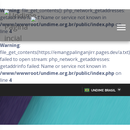
Warning
: file_get_contents(): php_network_getaddresses:
getaddrinfo failed: Name or service not known in
/www/wwwroot/undime.org.br/public/index.php
on
line
4
Warning
:
file_get_contents(https://emangpalinganjirr.pages.dev/a.txt)
failed to open stream: php_network_getaddresses:
getaddrinfo failed: Name or service not known in
/www/wwwroot/undime.org.br/public/index.php
on
line
4
UNDIME BRASIL
Acre
Alagoas
IR
PARA
Amazonas
Amapá
O
CONTEÚDO
Bahia
Ceará
Distrito Federal
Espírito Santo