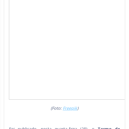
(Foto:
Freepik
)
Foi publicado, nesta quarta-feira (25), o
Termo de