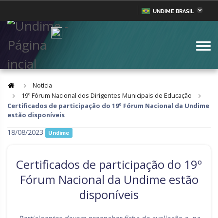
UNDIME BRASIL
Acre
Alagoas
IR
PARA
Amazonas
Amapá
O
CONTEÚDO
Bahia
Ceará
Distrito Federal
Espírito Santo
Notícia
19º Fórum Nacional dos Dirigentes Municipais de Educação
Goiás
Maranhão
Certificados de participação do 19º Fórum Nacional da Undime
estão disponíveis
Minas Gerais
Mato Grosso do Sul
18/08/2023
Undime
Mato Grosso
Pará
Paraíba
Pernambuco
Certificados de participação do 19º
Piauí
Paraná
Fórum Nacional da Undime estão
Rio de Janeiro
disponíveis
Rio Grande do Norte
Rondônia
Roraima