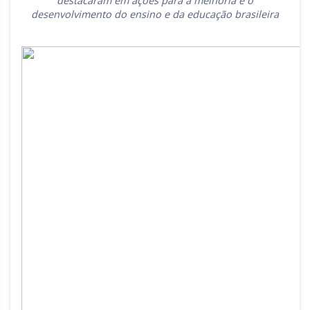
destacaram em ações para a melhoria e o
desenvolvimento do ensino e da educação brasileira
Rio Grande do Sul
Sergipe
Santa Catarina
São Paulo
Tocantins