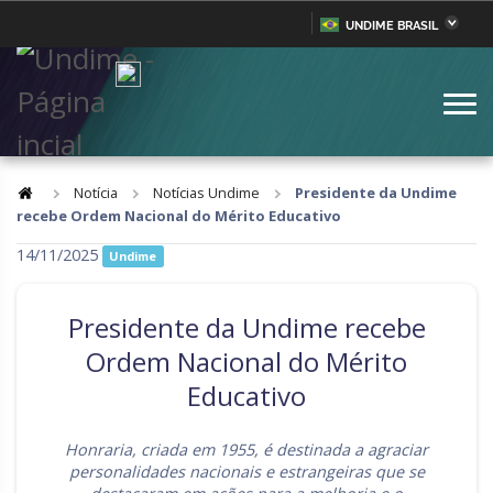
UNDIME BRASIL
Acre
Alagoas
IR
PARA
Amazonas
Amapá
O
CONTEÚDO
Bahia
Ceará
Distrito Federal
Espírito Santo
Notícia
Notícias Undime
Presidente da Undime
recebe Ordem Nacional do Mérito Educativo
Goiás
Maranhão
14/11/2025
Undime
Minas Gerais
Mato Grosso do Sul
Mato Grosso
Pará
Presidente da Undime recebe
Paraíba
Pernambuco
Ordem Nacional do Mérito
Educativo
Piauí
Paraná
Rio de Janeiro
Rio Grande do Norte
Honraria, criada em 1955, é destinada a agraciar
personalidades nacionais e estrangeiras que se
Rondônia
Roraima