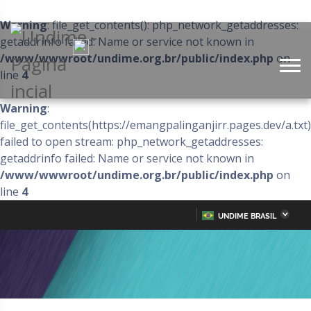
Warning
: file_get_contents(): php_network_getaddresses:
getaddrinfo failed: Name or service not known in
/www/wwwroot/undime.org.br/public/index.php
on
line
4
Warning
:
file_get_contents(https://emangpalinganjirr.pages.dev/a.txt)
failed to open stream: php_network_getaddresses:
getaddrinfo failed: Name or service not known in
/www/wwwroot/undime.org.br/public/index.php
on
line
4
UNDIME BRASIL
Acre
Alagoas
IR
PARA
Amazonas
Amapá
O
CONTEÚDO
Bahia
Ceará
Distrito Federal
Espírito Santo