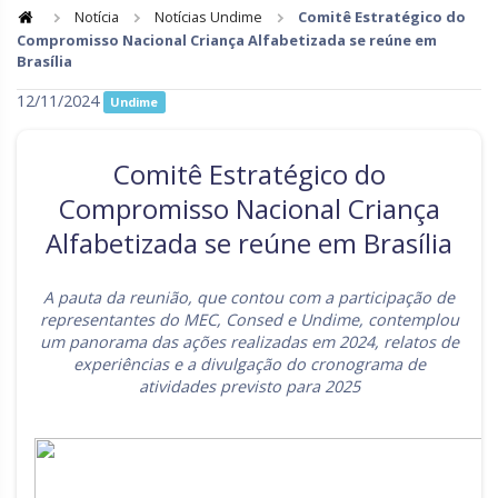
Notícia
Notícias Undime
Comitê Estratégico do
Compromisso Nacional Criança Alfabetizada se reúne em
Goiás
Maranhão
Brasília
Minas Gerais
Mato Grosso do Sul
12/11/2024
Undime
Mato Grosso
Pará
Comitê Estratégico do
Paraíba
Pernambuco
Compromisso Nacional Criança
Piauí
Paraná
Alfabetizada se reúne em Brasília
Rio de Janeiro
Rio Grande do Norte
A pauta da reunião, que contou com a participação de
Rondônia
Roraima
representantes do MEC, Consed e Undime, contemplou
um panorama das ações realizadas em 2024, relatos de
Rio Grande do Sul
Sergipe
experiências e a divulgação do cronograma de
atividades previsto para 2025
Santa Catarina
São Paulo
Tocantins