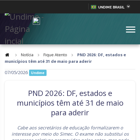
UNDIME BRASIL
Acre
Alagoas
IR
PARA
Amazonas
Amapá
O
CONTEÚDO
Bahia
Ceará
Distrito Federal
Espírito Santo
Notícia
Fique Atento
PND 2026: DF, estados e
municípios têm até 31 de maio para aderir
Goiás
Maranhão
07/05/2026
Undime
Minas Gerais
Mato Grosso do Sul
Mato Grosso
Pará
PND 2026: DF, estados e
Paraíba
Pernambuco
municípios têm até 31 de maio
para aderir
Piauí
Paraná
Rio de Janeiro
Rio Grande do Norte
Cabe aos secretários de educação formalizarem o
interesse por meio do Simec. O exame não substitui os
Rondônia
Roraima