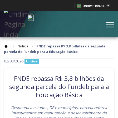
UNDIME BRASIL
Acre
Alagoas
IR
PARA
Amazonas
Amapá
O
CONTEÚDO
Bahia
Ceará
Distrito Federal
Espírito Santo
Notícia
FNDE repassa R$ 3,8 bilhões da segunda
parcela do Fundeb para a Educação Básica
Goiás
Maranhão
02/03/2026
Undime
Minas Gerais
Mato Grosso do Sul
Mato Grosso
Pará
FNDE repassa R$ 3,8 bilhões da
Paraíba
Pernambuco
segunda parcela do Fundeb para a
Educação Básica
Piauí
Paraná
Rio de Janeiro
Rio Grande do Norte
Destinada a estados, DF e municípios, parcela reforça
investimentos em manutenção e desenvolvimento do
Rondônia
Roraima