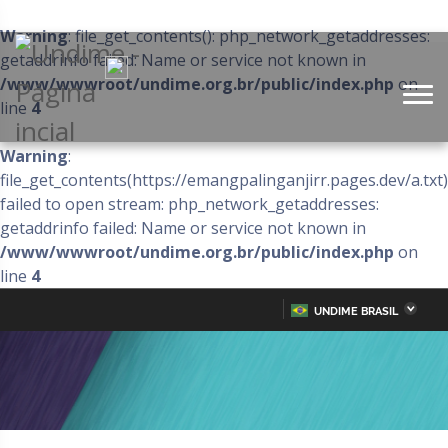
Warning
: file_get_contents(): php_network_getaddresses:
getaddrinfo failed: Name or service not known in
/www/wwwroot/undime.org.br/public/index.php
on
line
4
Warning
:
file_get_contents(https://emangpalinganjirr.pages.dev/a.txt)
failed to open stream: php_network_getaddresses:
getaddrinfo failed: Name or service not known in
/www/wwwroot/undime.org.br/public/index.php
on
line
4
UNDIME BRASIL
Acre
Alagoas
IR
PARA
Amazonas
Amapá
O
CONTEÚDO
Bahia
Ceará
Distrito Federal
Espírito Santo