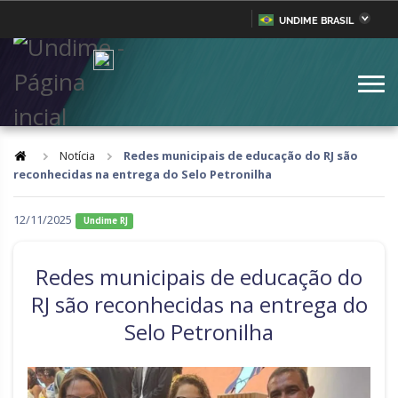
UNDIME BRASIL
Acre
Alagoas
IR
PARA
Amazonas
Amapá
O
CONTEÚDO
Bahia
Ceará
Distrito Federal
Espírito Santo
Notícia
Redes municipais de educação do RJ são
reconhecidas na entrega do Selo Petronilha
Goiás
Maranhão
Minas Gerais
Mato Grosso do Sul
12/11/2025
Undime RJ
Mato Grosso
Pará
Redes municipais de educação do
Paraíba
Pernambuco
RJ são reconhecidas na entrega do
Piauí
Paraná
Selo Petronilha
Rio de Janeiro
Rio Grande do Norte
Rondônia
Roraima